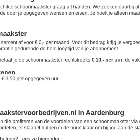
chikte schoonmaakster graag uit handen. We zoeken daarbij alt
 de door je opgegeven wensen en eisen. Je hoeft je alleen maar i
maakster
nement af voor € 0,- per maand
. Voor dit bedrag krijg je vergo
rantie gedurende de hele looptijd van je abonnement.
taal je de schoonmaakster rechtstreeks
€ 10,- per uur
, de vak
kenen
+ € 3,50 per opgegeven uur.
akstervoorbedrijven.nl in Aardenburg
 die profiteren van de voordelen van een schoonmaakster via 
oordelen, er staan
9
hulpen in de buurt klaar om bij jou aan de sl
hulpen? Lees ze hieronder: