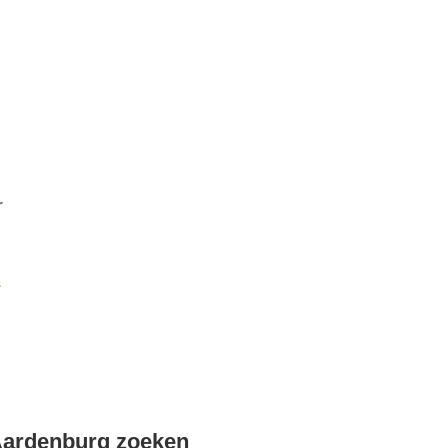
r
k
Aardenburg zoeken