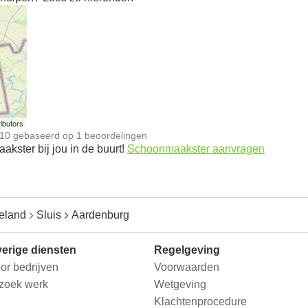
n
ibutors
10
gebaseerd op
1
beoordelingen
kster bij jou in de buurt!
Schoonmaakster aanvragen
eland
Sluis
Aardenburg
erige diensten
Regelgeving
or bedrijven
Voorwaarden
 zoek werk
Wetgeving
Klachtenprocedure