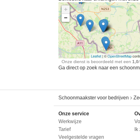
+
−
Ontdek meer ervaringe
Schoonmaakster bij
jou in de buurt
Leaflet
| ©
OpenStreetMap
contr
Onze dienst is beoordeeld met een
1,0
/
Ga direct op zoek naar een schoonmaa
Schoonmaakster voor bedrijven
Ze
Onze service
Ov
Werkwijze
Vo
Tarief
Ik
Veelgestelde vragen