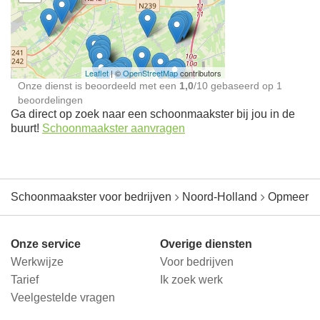
Schoonmaakster bij
jou in de buurt
Leaflet
| ©
OpenStreetMap
contributors
Onze dienst is beoordeeld met een
1,0
/
10
gebaseerd op
1
beoordelingen
Ga direct op zoek naar een schoonmaakster bij jou in de
buurt!
Schoonmaakster aanvragen
Schoonmaakster voor bedrijven
Noord-Holland
Opmeer
Onze service
Overige diensten
Werkwijze
Voor bedrijven
Tarief
Ik zoek werk
Veelgestelde vragen