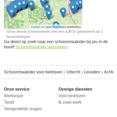
Schoonmaakster bij
jou in de buurt
Leaflet
| ©
OpenStreetMap
contributors
Onze dienst is beoordeeld met een
1,0
/
10
gebaseerd op
1
beoordelingen
Ga direct op zoek naar een schoonmaakster bij jou in de
buurt!
Schoonmaakster aanvragen
Schoonmaakster voor bedrijven
Utrecht
Leusden
Achter
Onze service
Overige diensten
Werkwijze
Voor bedrijven
Tarief
Ik zoek werk
Veelgestelde vragen