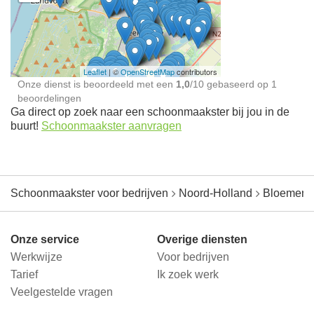
Schoonmaakster bij
jou in de buurt
Leaflet
| ©
OpenStreetMap
contributors
Onze dienst is beoordeeld met een
1,0
/
10
gebaseerd op
1
beoordelingen
Ga direct op zoek naar een schoonmaakster bij jou in de
buurt!
Schoonmaakster aanvragen
Schoonmaakster voor bedrijven
Noord-Holland
Bloemend
Onze service
Overige diensten
Werkwijze
Voor bedrijven
Tarief
Ik zoek werk
Veelgestelde vragen