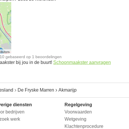
n
ibutors
10
gebaseerd op
1
beoordelingen
kster bij jou in de buurt!
Schoonmaakster aanvragen
iesland
De Fryske Marren
Akmarijp
erige diensten
Regelgeving
or bedrijven
Voorwaarden
 zoek werk
Wetgeving
Klachtenprocedure