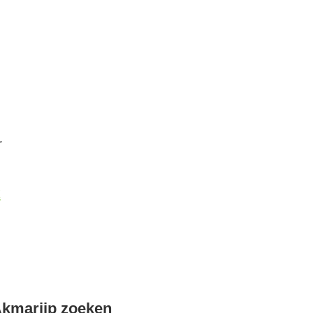
r
k
Akmarijp zoeken