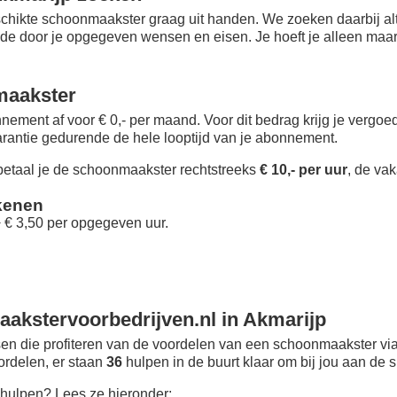
chikte schoonmaakster graag uit handen. We zoeken daarbij alt
 de door je opgegeven wensen en eisen. Je hoeft je alleen maar i
maakster
nement af voor € 0,- per maand
. Voor dit bedrag krijg je vergo
rantie gedurende de hele looptijd van je abonnement.
taal je de schoonmaakster rechtstreeks
€ 10,- per uur
, de vak
kenen
+ € 3,50 per opgegeven uur.
akstervoorbedrijven.nl in Akmarijp
n die profiteren van de voordelen van een schoonmaakster via
oordelen, er staan
36
hulpen in de buurt klaar om bij jou aan de s
hulpen? Lees ze hieronder: