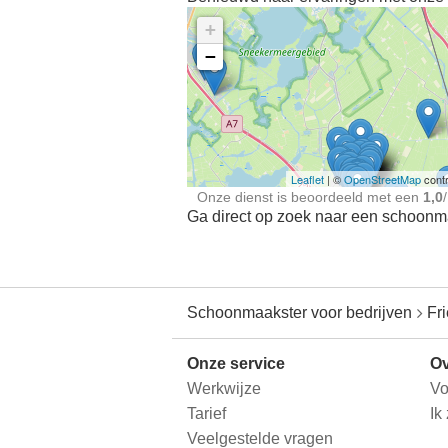
+
−
Ontdek meer ervaringe
Schoonmaakster bij
jou in de buurt
Leaflet
| ©
OpenStreetMap
contr
Onze dienst is beoordeeld met een
1,0
/
Ga direct op zoek naar een schoonmaa
Schoonmaakster voor bedrijven
Fr
Onze service
Ov
Werkwijze
Vo
Tarief
Ik
Veelgestelde vragen