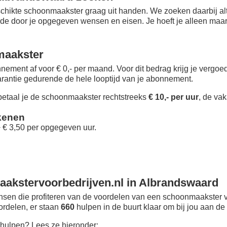
chikte schoonmaakster graag uit handen. We zoeken daarbij alt
 de door je opgegeven wensen en eisen. Je hoeft je alleen maar i
maakster
nement af voor € 0,- per maand
. Voor dit bedrag krijg je vergo
rantie gedurende de hele looptijd van je abonnement.
taal je de schoonmaakster rechtstreeks
€ 10,- per uur
, de vak
kenen
+ € 3,50 per opgegeven uur.
akstervoorbedrijven.nl in Albrandswaard
sen die profiteren van de voordelen van een schoonmaakster v
oordelen, er staan
660
hulpen in de buurt klaar om bij jou aan de 
hulpen? Lees ze hieronder: