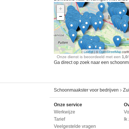
+
−
Ontdek meer ervaringe
Schoonmaakster bij
jou in de buurt
Leaflet
| ©
OpenStreetMap
contr
Onze dienst is beoordeeld met een
1,0
/
Ga direct op zoek naar een schoonmaa
Schoonmaakster voor bedrijven
Zu
Onze service
Ov
Werkwijze
Vo
Tarief
Ik
Veelgestelde vragen