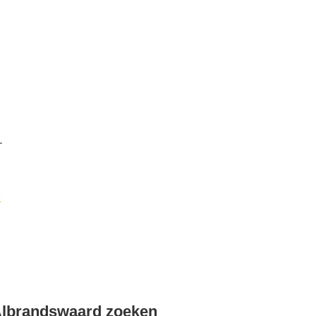
r
k
Albrandswaard zoeken