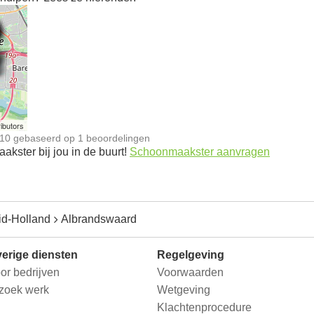
n
ibutors
10
gebaseerd op
1
beoordelingen
kster bij jou in de buurt!
Schoonmaakster aanvragen
id-Holland
Albrandswaard
erige diensten
Regelgeving
or bedrijven
Voorwaarden
 zoek werk
Wetgeving
Klachtenprocedure