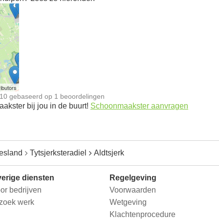
n
ibutors
10
gebaseerd op
1
beoordelingen
kster bij jou in de buurt!
Schoonmaakster aanvragen
iesland
Tytsjerksteradiel
Aldtsjerk
erige diensten
Regelgeving
or bedrijven
Voorwaarden
 zoek werk
Wetgeving
Klachtenprocedure