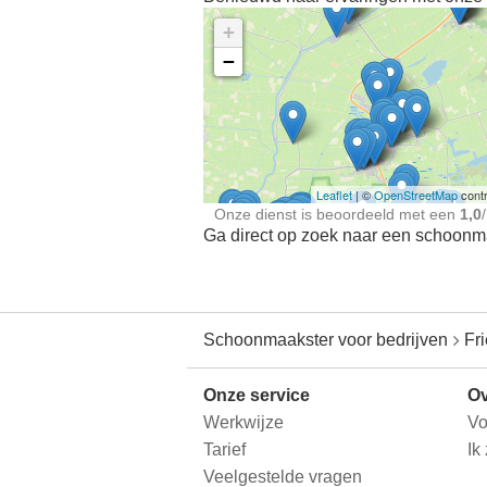
+
−
Ontdek meer ervaringe
Schoonmaakster bij
jou in de buurt
Leaflet
| ©
OpenStreetMap
contr
Onze dienst is beoordeeld met een
1,0
/
Ga direct op zoek naar een schoonmaa
Schoonmaakster voor bedrijven
Fr
Onze service
Ov
Werkwijze
Vo
Tarief
Ik
Veelgestelde vragen