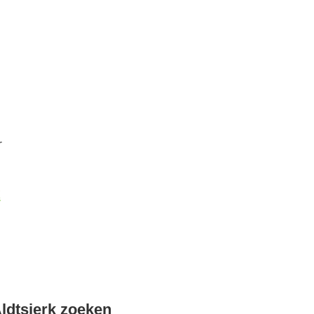
r
k
ldtsjerk zoeken