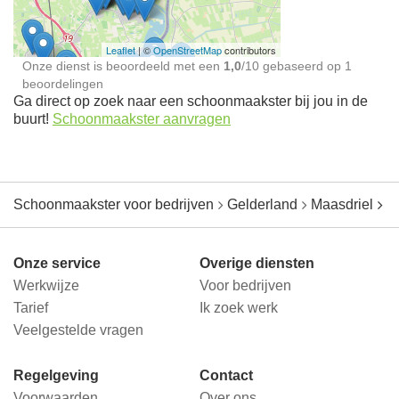
Leaflet
| ©
OpenStreetMap
contributors
Onze dienst is beoordeeld met een
1,0
/
10
gebaseerd op
1
beoordelingen
Ga direct op zoek naar een schoonmaakster bij jou in de
buurt!
Schoonmaakster aanvragen
Schoonmaakster voor bedrijven
Gelderland
Maasdriel
A
Onze service
Overige diensten
Werkwijze
Voor bedrijven
Tarief
Ik zoek werk
Veelgestelde vragen
Regelgeving
Contact
Voorwaarden
Over ons