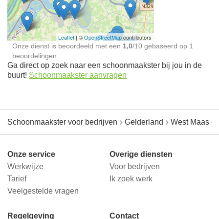
jou in de buurt
Leaflet
| ©
OpenStreetMap
contributors
Onze dienst is beoordeeld met een
1,0
/
10
gebaseerd op
1
beoordelingen
Ga direct op zoek naar een schoonmaakster bij jou in de
buurt!
Schoonmaakster aanvragen
Schoonmaakster voor bedrijven
Gelderland
West Maas e
Onze service
Overige diensten
Werkwijze
Voor bedrijven
Tarief
Ik zoek werk
Veelgestelde vragen
Regelgeving
Contact