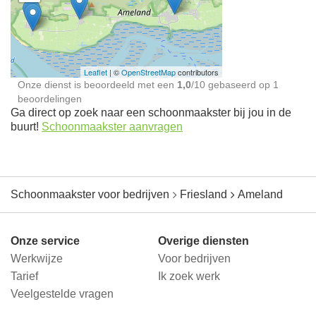
Schoonmaakster bij
jou in de buurt
Leaflet
| ©
OpenStreetMap
contributors
Onze dienst is beoordeeld met een
1,0
/
10
gebaseerd op
1
beoordelingen
Ga direct op zoek naar een schoonmaakster bij jou in de
buurt!
Schoonmaakster aanvragen
Schoonmaakster voor bedrijven
Friesland
Ameland
Onze service
Overige diensten
Werkwijze
Voor bedrijven
Tarief
Ik zoek werk
Veelgestelde vragen