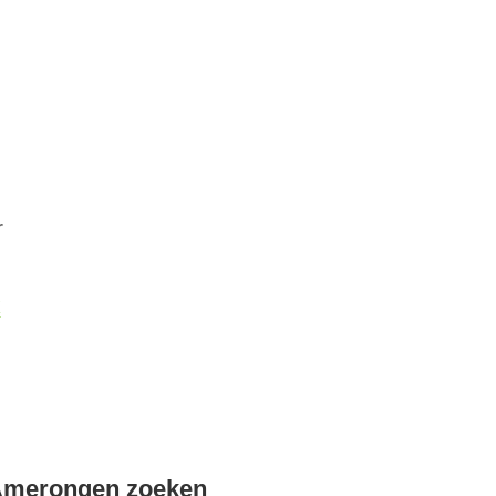
r
k
Amerongen zoeken