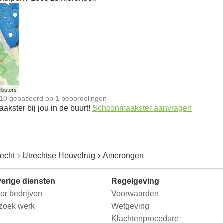
n
ibutors
10
gebaseerd op
1
beoordelingen
kster bij jou in de buurt!
Schoonmaakster aanvragen
recht
Utrechtse Heuvelrug
Amerongen
erige diensten
Regelgeving
or bedrijven
Voorwaarden
 zoek werk
Wetgeving
Klachtenprocedure