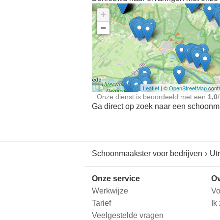
+
−
Ontdek meer ervaringe
Schoonmaakster bij
jou in de buurt
Leaflet
| ©
OpenStreetMap
contr
Onze dienst is beoordeeld met een
1,0
/
Ga direct op zoek naar een schoonmaa
Schoonmaakster voor bedrijven
Ut
Onze service
Ov
Werkwijze
Vo
Tarief
Ik
Veelgestelde vragen