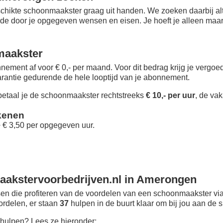
chikte schoonmaakster graag uit handen. We zoeken daarbij alt
 de door je opgegeven wensen en eisen. Je hoeft je alleen maar i
maakster
nement af voor € 0,- per maand
. Voor dit bedrag krijg je vergo
rantie gedurende de hele looptijd van je abonnement.
taal je de schoonmaakster rechtstreeks
€ 10,- per uur
, de vak
kenen
+ € 3,50 per opgegeven uur.
akstervoorbedrijven.nl in Amerongen
n die profiteren van de voordelen van een schoonmaakster via
oordelen, er staan
37
hulpen in de buurt klaar om bij jou aan de s
hulpen? Lees ze hieronder: