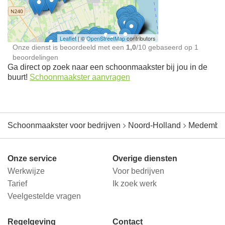
jou in de buurt
Leaflet
| ©
OpenStreetMap
contributors
Onze dienst is beoordeeld met een
1,0
/
10
gebaseerd op
1
beoordelingen
Ga direct op zoek naar een schoonmaakster bij jou in de
buurt!
Schoonmaakster aanvragen
Schoonmaakster voor bedrijven
Noord-Holland
Medembli
Onze service
Overige diensten
Werkwijze
Voor bedrijven
Tarief
Ik zoek werk
Veelgestelde vragen
Regelgeving
Contact