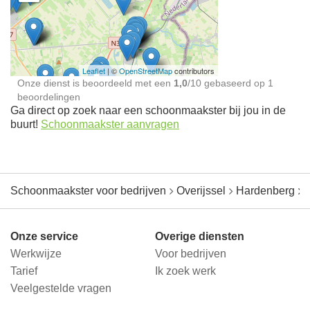
Schoonmaakster bij
jou in de buurt
Leaflet
| ©
OpenStreetMap
contributors
Onze dienst is beoordeeld met een
1,0
/
10
gebaseerd op
1
beoordelingen
Ga direct op zoek naar een schoonmaakster bij jou in de
buurt!
Schoonmaakster aanvragen
Schoonmaakster voor bedrijven
Overijssel
Hardenberg
Onze service
Overige diensten
Werkwijze
Voor bedrijven
Tarief
Ik zoek werk
Veelgestelde vragen