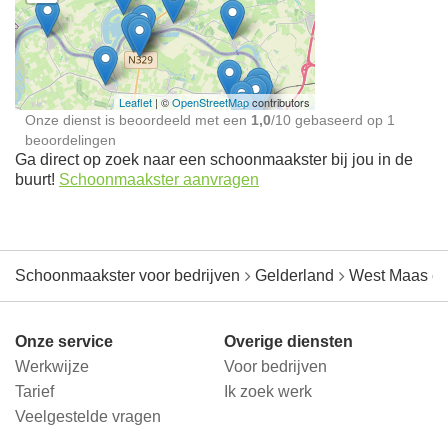
Schoonmaakster bij
jou in de buurt
Leaflet
| ©
OpenStreetMap
contributors
Onze dienst is beoordeeld met een
1,0
/
10
gebaseerd op
1
beoordelingen
Ga direct op zoek naar een schoonmaakster bij jou in de
buurt!
Schoonmaakster aanvragen
Schoonmaakster voor bedrijven
Gelderland
West Maas e
Onze service
Overige diensten
Werkwijze
Voor bedrijven
Tarief
Ik zoek werk
Veelgestelde vragen