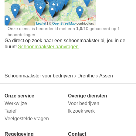
jou in de buurt
Leaflet
| ©
OpenStreetMap
contributors
Onze dienst is beoordeeld met een
1,0
/
10
gebaseerd op
1
beoordelingen
Ga direct op zoek naar een schoonmaakster bij jou in de
buurt!
Schoonmaakster aanvragen
Schoonmaakster voor bedrijven
Drenthe
Assen
Onze service
Overige diensten
Werkwijze
Voor bedrijven
Tarief
Ik zoek werk
Veelgestelde vragen
Regelgeving
Contact