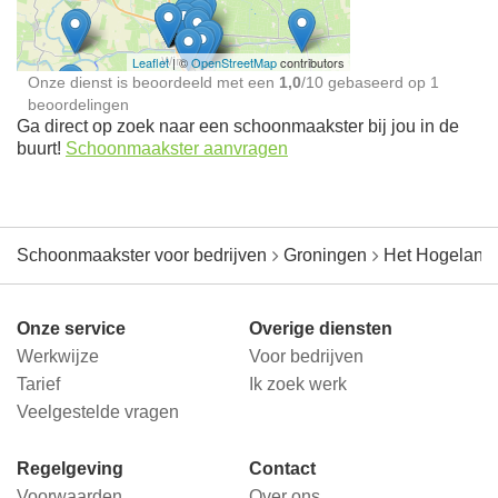
Leaflet
| ©
OpenStreetMap
contributors
Onze dienst is beoordeeld met een
1,0
/
10
gebaseerd op
1
beoordelingen
Ga direct op zoek naar een schoonmaakster bij jou in de
buurt!
Schoonmaakster aanvragen
Schoonmaakster voor bedrijven
Groningen
Het Hogeland
Onze service
Overige diensten
Werkwijze
Voor bedrijven
Tarief
Ik zoek werk
Veelgestelde vragen
Regelgeving
Contact
Voorwaarden
Over ons