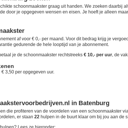
chikte schoonmaakster graag uit handen. We zoeken daarbij alt
 de door je opgegeven wensen en eisen. Je hoeft je alleen maar i
maakster
nement af voor € 0,- per maand
. Voor dit bedrag krijg je vergo
rantie gedurende de hele looptijd van je abonnement.
taal je de schoonmaakster rechtstreeks
€ 10,- per uur
, de vak
kenen
+ € 3,50 per opgegeven uur.
akstervoorbedrijven.nl in Batenburg
n die profiteren van de voordelen van een schoonmaakster via
oordelen, er staan
22
hulpen in de buurt klaar om bij jou aan de s
hulpen? Lees ze hieronder: