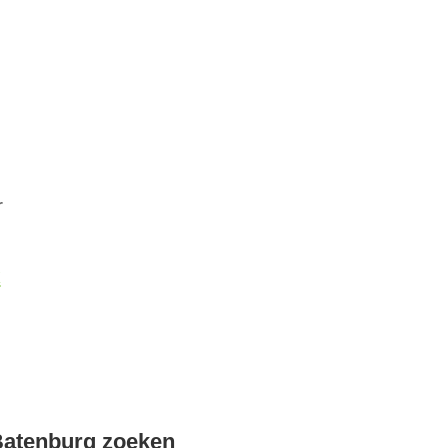
r
k
Batenburg zoeken