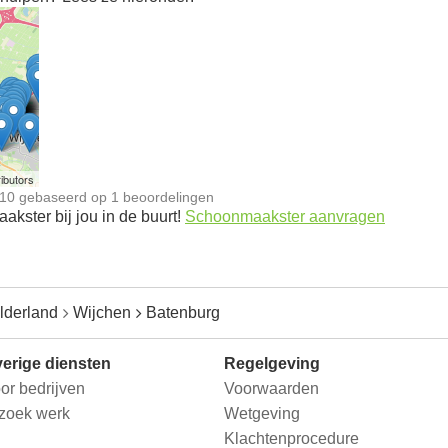
n
ibutors
10
gebaseerd op
1
beoordelingen
kster bij jou in de buurt!
Schoonmaakster aanvragen
lderland
Wijchen
Batenburg
erige diensten
Regelgeving
or bedrijven
Voorwaarden
 zoek werk
Wetgeving
Klachtenprocedure