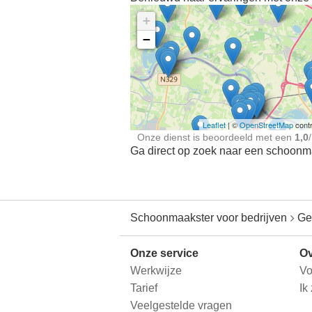
+
−
Ontdek meer ervaringe
Schoonmaakster bij
jou in de buurt
Leaflet
| ©
OpenStreetMap
contr
Onze dienst is beoordeeld met een
1,0
/
Ga direct op zoek naar een schoonmaa
Schoonmaakster voor bedrijven
Ge
Onze service
Ov
Werkwijze
Vo
Tarief
Ik
Veelgestelde vragen