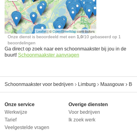
Schoonmaakster bij
jou in de buurt
Leaflet
| ©
OpenStreetMap
contributors
Onze dienst is beoordeeld met een
1,0
/
10
gebaseerd op
1
beoordelingen
Ga direct op zoek naar een schoonmaakster bij jou in de
buurt!
Schoonmaakster aanvragen
Schoonmaakster voor bedrijven
Limburg
Maasgouw
Be
Onze service
Overige diensten
Werkwijze
Voor bedrijven
Tarief
Ik zoek werk
Veelgestelde vragen