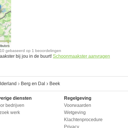
n
ibutors
10
gebaseerd op
1
beoordelingen
kster bij jou in de buurt!
Schoonmaakster aanvragen
lderland
Berg en Dal
Beek
erige diensten
Regelgeving
or bedrijven
Voorwaarden
 zoek werk
Wetgeving
Klachtenprocedure
Privacy