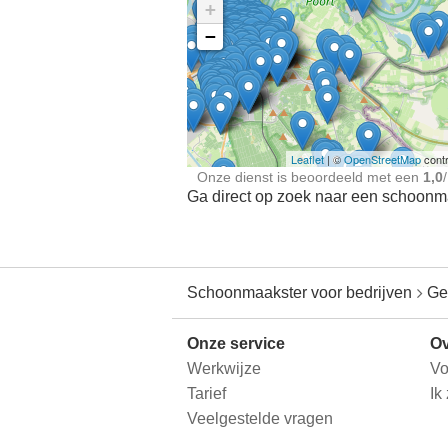
+
−
Ontdek meer ervaringe
Schoonmaakster bij
jou in de buurt
Leaflet
| ©
OpenStreetMap
contr
Onze dienst is beoordeeld met een
1,0
/
Ga direct op zoek naar een schoonmaa
Schoonmaakster voor bedrijven
Ge
Onze service
Ov
Werkwijze
Vo
Tarief
Ik
Veelgestelde vragen