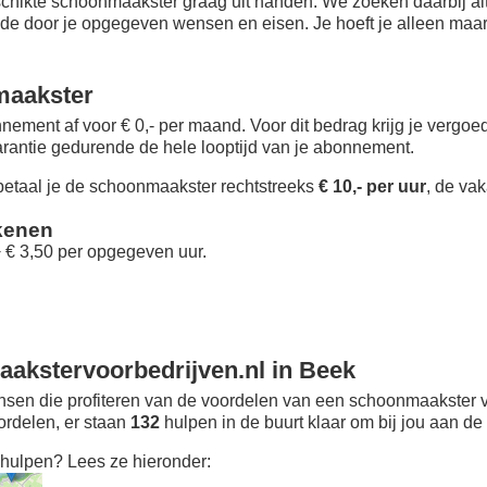
chikte schoonmaakster graag uit handen. We zoeken daarbij alt
 de door je opgegeven wensen en eisen. Je hoeft je alleen maar i
maakster
nement af voor € 0,- per maand
. Voor dit bedrag krijg je vergo
rantie gedurende de hele looptijd van je abonnement.
taal je de schoonmaakster rechtstreeks
€ 10,- per uur
, de vak
kenen
+ € 3,50 per opgegeven uur.
akstervoorbedrijven.nl in Beek
sen die profiteren van de voordelen van een schoonmaakster v
oordelen, er staan
132
hulpen in de buurt klaar om bij jou aan de 
hulpen? Lees ze hieronder: