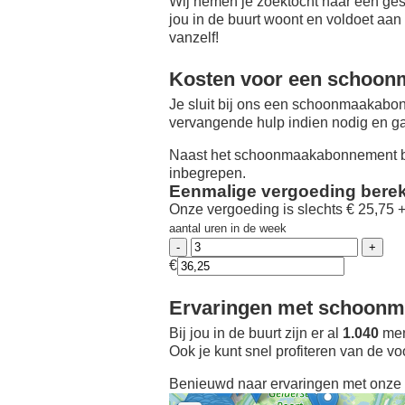
Wij nemen je zoektocht naar een ges
jou in de buurt woont en voldoet aan
vanzelf!
Kosten voor een schoon
Je sluit bij ons een schoonmaakabon
vervangende hulp indien nodig en ga
Naast het schoonmaakabonnement be
inbegrepen.
Eenmalige vergoeding bere
Onze vergoeding is slechts € 25,75 
aantal uren in de week
€
Ervaringen met schoonma
Bij jou in de buurt zijn er al
1.040
men
Ook je kunt snel profiteren van de v
Benieuwd naar ervaringen met onze 