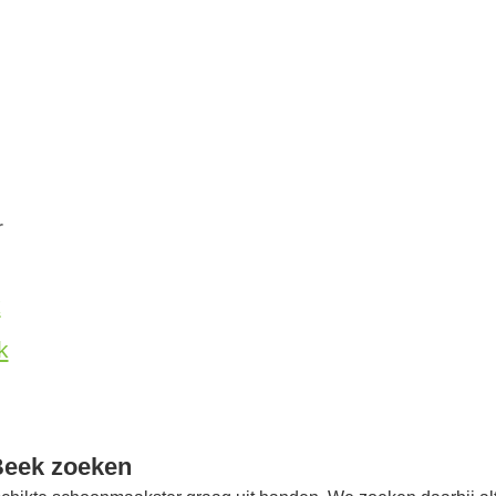
r
k
k
Beek zoeken