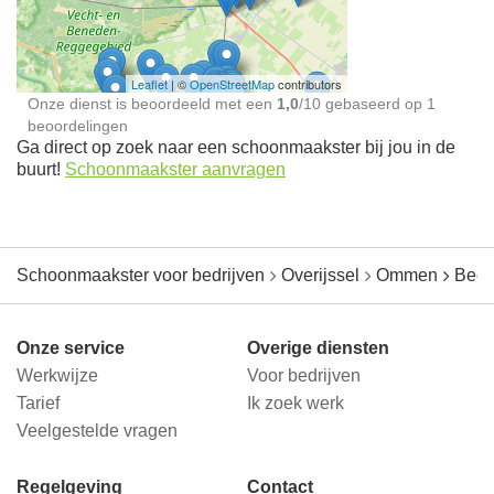
jou in de buurt
Leaflet
| ©
OpenStreetMap
contributors
Onze dienst is beoordeeld met een
1,0
/
10
gebaseerd op
1
beoordelingen
Ga direct op zoek naar een schoonmaakster bij jou in de
buurt!
Schoonmaakster aanvragen
Schoonmaakster voor bedrijven
Overijssel
Ommen
Beer
Onze service
Overige diensten
Werkwijze
Voor bedrijven
Tarief
Ik zoek werk
Veelgestelde vragen
Regelgeving
Contact