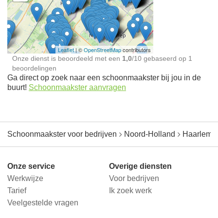
Schoonmaakster bij
jou in de buurt
Leaflet
| ©
OpenStreetMap
contributors
Onze dienst is beoordeeld met een
1,0
/
10
gebaseerd op
1
beoordelingen
Ga direct op zoek naar een schoonmaakster bij jou in de
buurt!
Schoonmaakster aanvragen
Schoonmaakster voor bedrijven
Noord-Holland
Haarlemm
Onze service
Overige diensten
Werkwijze
Voor bedrijven
Tarief
Ik zoek werk
Veelgestelde vragen