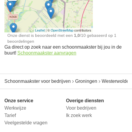
Schoonmaakster bij
jou in de buurt
Leaflet
| ©
OpenStreetMap
contributors
Onze dienst is beoordeeld met een
1,0
/
10
gebaseerd op
1
beoordelingen
Ga direct op zoek naar een schoonmaakster bij jou in de
buurt!
Schoonmaakster aanvragen
Schoonmaakster voor bedrijven
Groningen
Westerwolde
Onze service
Overige diensten
Werkwijze
Voor bedrijven
Tarief
Ik zoek werk
Veelgestelde vragen