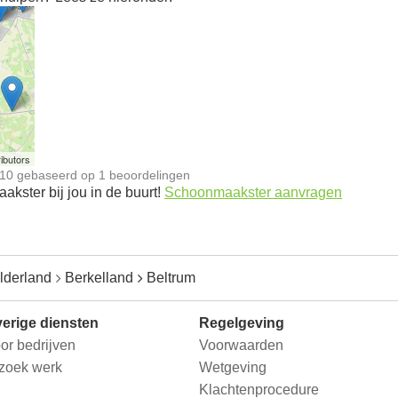
n
ibutors
10
gebaseerd op
1
beoordelingen
kster bij jou in de buurt!
Schoonmaakster aanvragen
lderland
Berkelland
Beltrum
erige diensten
Regelgeving
or bedrijven
Voorwaarden
 zoek werk
Wetgeving
Klachtenprocedure