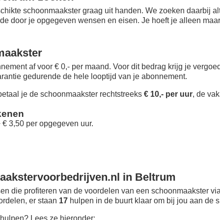
chikte schoonmaakster graag uit handen. We zoeken daarbij alt
 de door je opgegeven wensen en eisen. Je hoeft je alleen maar i
maakster
nement af voor € 0,- per maand
. Voor dit bedrag krijg je vergo
rantie gedurende de hele looptijd van je abonnement.
taal je de schoonmaakster rechtstreeks
€ 10,- per uur
, de vak
kenen
+ € 3,50 per opgegeven uur.
akstervoorbedrijven.nl in Beltrum
n die profiteren van de voordelen van een schoonmaakster via
oordelen, er staan
17
hulpen in de buurt klaar om bij jou aan de s
hulpen? Lees ze hieronder: