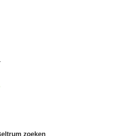
r
k
Beltrum zoeken