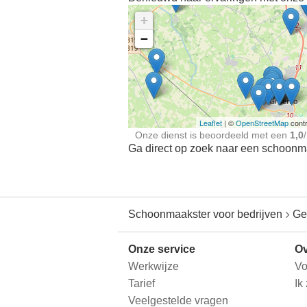
+
−
Ontdek meer ervaringe
Schoonmaakster bij
jou in de buurt
Leaflet
| ©
OpenStreetMap
contr
Onze dienst is beoordeeld met een
1,0
/
Ga direct op zoek naar een schoonmaa
Schoonmaakster voor bedrijven
Ge
Onze service
Ov
Werkwijze
Vo
Tarief
Ik
Veelgestelde vragen