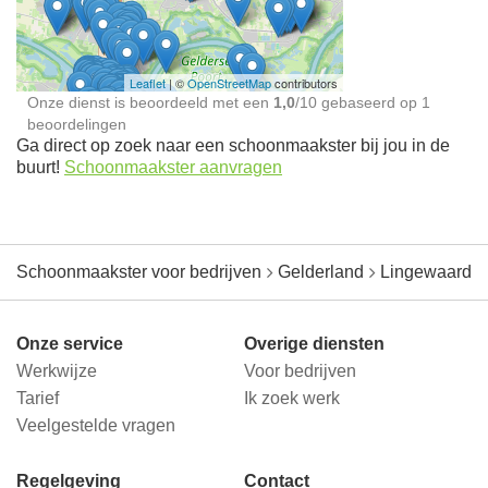
jou in de buurt
Leaflet
| ©
OpenStreetMap
contributors
Onze dienst is beoordeeld met een
1,0
/
10
gebaseerd op
1
beoordelingen
Ga direct op zoek naar een schoonmaakster bij jou in de
buurt!
Schoonmaakster aanvragen
Schoonmaakster voor bedrijven
Gelderland
Lingewaard
Onze service
Overige diensten
Werkwijze
Voor bedrijven
Tarief
Ik zoek werk
Veelgestelde vragen
Regelgeving
Contact