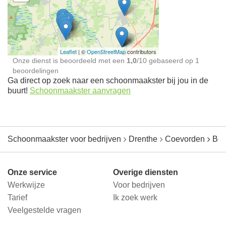
Schoonmaakster bij
jou in de buurt
Leaflet
| ©
OpenStreetMap
contributors
Onze dienst is beoordeeld met een
1,0
/
10
gebaseerd op
1
beoordelingen
Ga direct op zoek naar een schoonmaakster bij jou in de
buurt!
Schoonmaakster aanvragen
Schoonmaakster voor bedrijven
Drenthe
Coevorden
Ben
Onze service
Overige diensten
Werkwijze
Voor bedrijven
Tarief
Ik zoek werk
Veelgestelde vragen