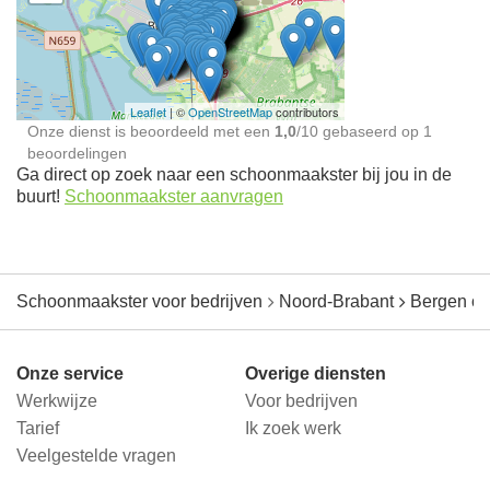
Schoonmaakster bij
jou in de buurt
Leaflet
| ©
OpenStreetMap
contributors
Onze dienst is beoordeeld met een
1,0
/
10
gebaseerd op
1
beoordelingen
Ga direct op zoek naar een schoonmaakster bij jou in de
buurt!
Schoonmaakster aanvragen
Schoonmaakster voor bedrijven
Noord-Brabant
Bergen o
Onze service
Overige diensten
Werkwijze
Voor bedrijven
Tarief
Ik zoek werk
Veelgestelde vragen