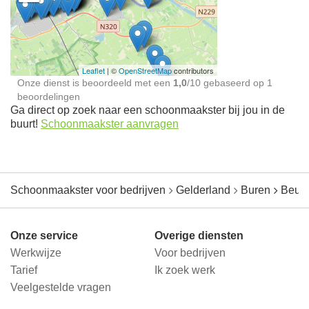
Schoonmaakster bij
jou in de buurt
Leaflet
| ©
OpenStreetMap
contributors
Onze dienst is beoordeeld met een
1,0
/
10
gebaseerd op
1
beoordelingen
Ga direct op zoek naar een schoonmaakster bij jou in de
buurt!
Schoonmaakster aanvragen
Schoonmaakster voor bedrijven
Gelderland
Buren
Beus
Onze service
Overige diensten
Werkwijze
Voor bedrijven
Tarief
Ik zoek werk
Veelgestelde vragen