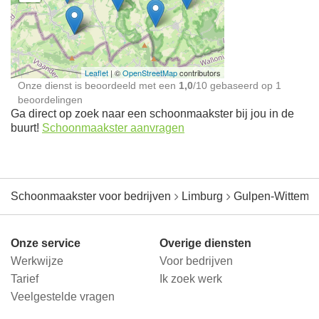
Schoonmaakster bij
jou in de buurt
Leaflet
| ©
OpenStreetMap
contributors
Onze dienst is beoordeeld met een
1,0
/
10
gebaseerd op
1
beoordelingen
Ga direct op zoek naar een schoonmaakster bij jou in de
buurt!
Schoonmaakster aanvragen
Schoonmaakster voor bedrijven
Limburg
Gulpen-Wittem
Onze service
Overige diensten
Werkwijze
Voor bedrijven
Tarief
Ik zoek werk
Veelgestelde vragen