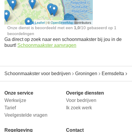
jou in de buurt
Leaflet
| ©
OpenStreetMap
contributors
Onze dienst is beoordeeld met een
1,0
/
10
gebaseerd op
1
beoordelingen
Ga direct op zoek naar een schoonmaakster bij jou in de
buurt!
Schoonmaakster aanvragen
Schoonmaakster voor bedrijven
Groningen
Eemsdelta
B
Onze service
Overige diensten
Werkwijze
Voor bedrijven
Tarief
Ik zoek werk
Veelgestelde vragen
Regelgeving
Contact