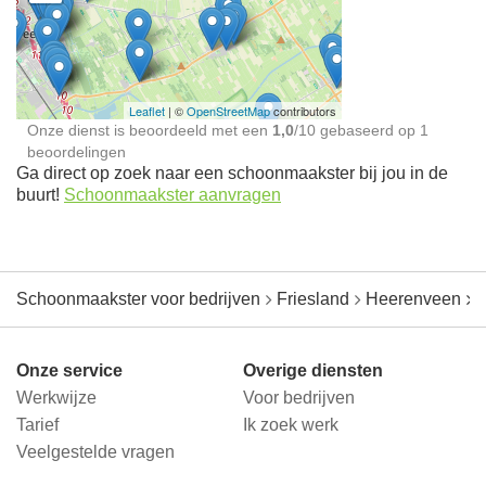
Schoonmaakster bij
jou in de buurt
Leaflet
| ©
OpenStreetMap
contributors
Onze dienst is beoordeeld met een
1,0
/
10
gebaseerd op
1
beoordelingen
Ga direct op zoek naar een schoonmaakster bij jou in de
buurt!
Schoonmaakster aanvragen
Schoonmaakster voor bedrijven
Friesland
Heerenveen
Onze service
Overige diensten
Werkwijze
Voor bedrijven
Tarief
Ik zoek werk
Veelgestelde vragen