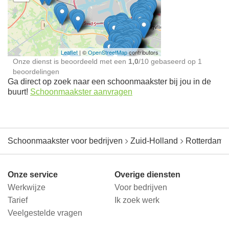
Schoonmaakster bij
jou in de buurt
Leaflet
| ©
OpenStreetMap
contributors
Onze dienst is beoordeeld met een
1,0
/
10
gebaseerd op
1
beoordelingen
Ga direct op zoek naar een schoonmaakster bij jou in de
buurt!
Schoonmaakster aanvragen
Schoonmaakster voor bedrijven
Zuid-Holland
Rotterdam
Onze service
Overige diensten
Werkwijze
Voor bedrijven
Tarief
Ik zoek werk
Veelgestelde vragen