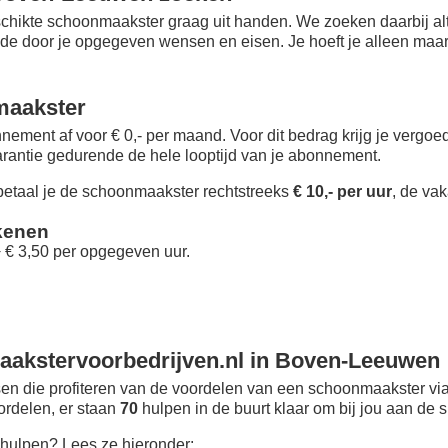
chikte schoonmaakster graag uit handen. We zoeken daarbij alt
 de door je opgegeven wensen en eisen. Je hoeft je alleen maar i
maakster
nement af voor € 0,- per maand
. Voor dit bedrag krijg je vergo
rantie gedurende de hele looptijd van je abonnement.
taal je de schoonmaakster rechtstreeks
€ 10,- per uur
, de vak
kenen
+ € 3,50 per opgegeven uur.
akstervoorbedrijven.nl in Boven-Leeuwen
n die profiteren van de voordelen van een schoonmaakster via
oordelen, er staan
70
hulpen in de buurt klaar om bij jou aan de s
hulpen? Lees ze hieronder: