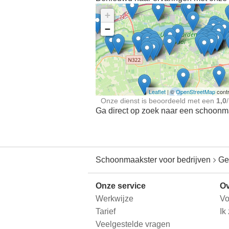
+
−
Ontdek meer ervaringe
Schoonmaakster bij
jou in de buurt
Leaflet
| ©
OpenStreetMap
contr
Onze dienst is beoordeeld met een
1,0
/
Ga direct op zoek naar een schoonmaa
Schoonmaakster voor bedrijven
Ge
Onze service
Ov
Werkwijze
Vo
Tarief
Ik
Veelgestelde vragen