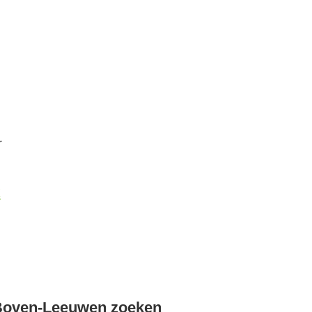
r
k
Boven-Leeuwen zoeken