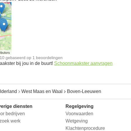
n
ibutors
10
gebaseerd op
1
beoordelingen
kster bij jou in de buurt!
Schoonmaakster aanvragen
lderland
West Maas en Waal
Boven-Leeuwen
erige diensten
Regelgeving
or bedrijven
Voorwaarden
 zoek werk
Wetgeving
Klachtenprocedure