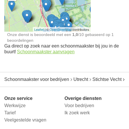
Schoonmaakster bij
jou in de buurt
Leaflet
| ©
OpenStreetMap
contributors
Onze dienst is beoordeeld met een
1,0
/
10
gebaseerd op
1
beoordelingen
Ga direct op zoek naar een schoonmaakster bij jou in de
buurt!
Schoonmaakster aanvragen
Schoonmaakster voor bedrijven
Utrecht
Stichtse Vecht
B
Onze service
Overige diensten
Werkwijze
Voor bedrijven
Tarief
Ik zoek werk
Veelgestelde vragen