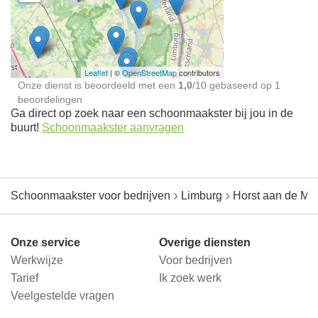
Schoonmaakster bij
jou in de buurt
Leaflet
| ©
OpenStreetMap
contributors
Onze dienst is beoordeeld met een
1,0
/
10
gebaseerd op
1
beoordelingen
Ga direct op zoek naar een schoonmaakster bij jou in de
buurt!
Schoonmaakster aanvragen
Schoonmaakster voor bedrijven
Limburg
Horst aan de Ma
Onze service
Overige diensten
Werkwijze
Voor bedrijven
Tarief
Ik zoek werk
Veelgestelde vragen