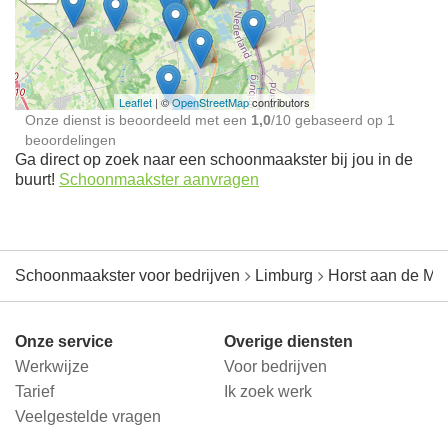
Schoonmaakster bij
jou in de buurt
Leaflet
| ©
OpenStreetMap
contributors
Onze dienst is beoordeeld met een
1,0
/
10
gebaseerd op
1
beoordelingen
Ga direct op zoek naar een schoonmaakster bij jou in de
buurt!
Schoonmaakster aanvragen
Schoonmaakster voor bedrijven
Limburg
Horst aan de Ma
Onze service
Overige diensten
Werkwijze
Voor bedrijven
Tarief
Ik zoek werk
Veelgestelde vragen