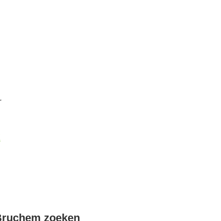
r
k
Bruchem zoeken