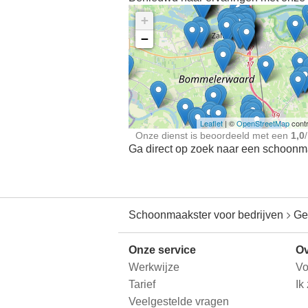
+
−
Ontdek meer ervaringe
Schoonmaakster bij
jou in de buurt
Leaflet
| ©
OpenStreetMap
contr
Onze dienst is beoordeeld met een
1,0
/
Ga direct op zoek naar een schoonmaa
Schoonmaakster voor bedrijven
Ge
Onze service
Ov
Werkwijze
Vo
Tarief
Ik
Veelgestelde vragen