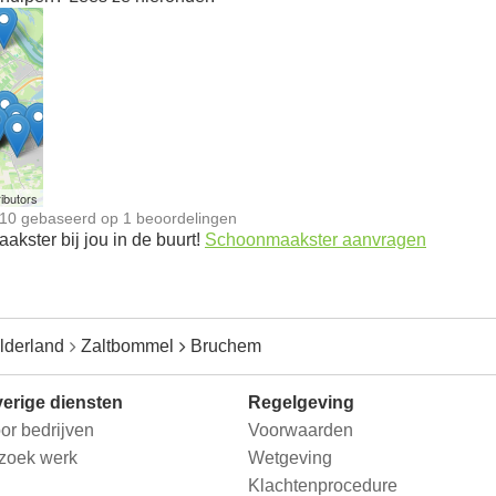
n
ibutors
10
gebaseerd op
1
beoordelingen
kster bij jou in de buurt!
Schoonmaakster aanvragen
lderland
Zaltbommel
Bruchem
erige diensten
Regelgeving
or bedrijven
Voorwaarden
 zoek werk
Wetgeving
Klachtenprocedure