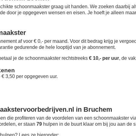
chikte schoonmaakster graag uit handen. We zoeken daarbij alt
 de door je opgegeven wensen en eisen. Je hoeft je alleen maar i
maakster
nement af voor € 0,- per maand
. Voor dit bedrag krijg je vergo
rantie gedurende de hele looptijd van je abonnement.
taal je de schoonmaakster rechtstreeks
€ 10,- per uur
, de vak
kenen
+ € 3,50 per opgegeven uur.
akstervoorbedrijven.nl in Bruchem
n die profiteren van de voordelen van een schoonmaakster via
oordelen, er staan
79
hulpen in de buurt klaar om bij jou aan de s
hulpen? Lees ze hieronder: