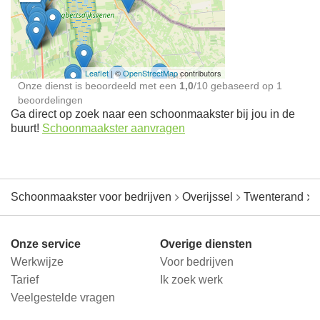
Schoonmaakster bij
jou in de buurt
Leaflet
| ©
OpenStreetMap
contributors
Onze dienst is beoordeeld met een
1,0
/
10
gebaseerd op
1
beoordelingen
Ga direct op zoek naar een schoonmaakster bij jou in de
buurt!
Schoonmaakster aanvragen
Schoonmaakster voor bedrijven
Overijssel
Twenterand
B
Onze service
Overige diensten
Werkwijze
Voor bedrijven
Tarief
Ik zoek werk
Veelgestelde vragen