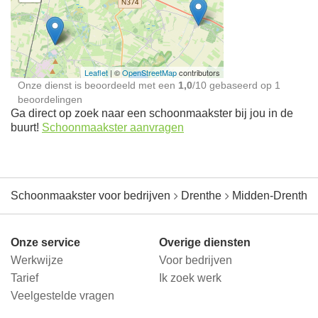
Schoonmaakster bij
jou in de buurt
Leaflet
| ©
OpenStreetMap
contributors
Onze dienst is beoordeeld met een
1,0
/
10
gebaseerd op
1
beoordelingen
Ga direct op zoek naar een schoonmaakster bij jou in de
buurt!
Schoonmaakster aanvragen
Schoonmaakster voor bedrijven
Drenthe
Midden-Drenthe
Onze service
Overige diensten
Werkwijze
Voor bedrijven
Tarief
Ik zoek werk
Veelgestelde vragen