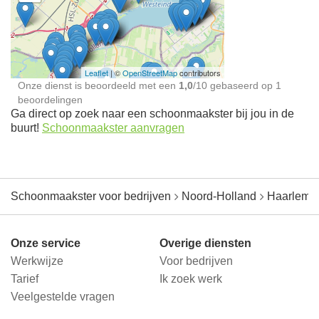
Schoonmaakster bij
jou in de buurt
Leaflet
| ©
OpenStreetMap
contributors
Onze dienst is beoordeeld met een
1,0
/
10
gebaseerd op
1
beoordelingen
Ga direct op zoek naar een schoonmaakster bij jou in de
buurt!
Schoonmaakster aanvragen
Schoonmaakster voor bedrijven
Noord-Holland
Haarlemm
Onze service
Overige diensten
Werkwijze
Voor bedrijven
Tarief
Ik zoek werk
Veelgestelde vragen