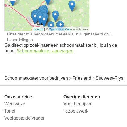
Schoonmaakster bij
jou in de buurt
Leaflet
| ©
OpenStreetMap
contributors
Onze dienst is beoordeeld met een
1,0
/
10
gebaseerd op
1
beoordelingen
Ga direct op zoek naar een schoonmaakster bij jou in de
buurt!
Schoonmaakster aanvragen
Schoonmaakster voor bedrijven
Friesland
Súdwest-Frysl
Onze service
Overige diensten
Werkwijze
Voor bedrijven
Tarief
Ik zoek werk
Veelgestelde vragen