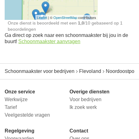
Leaflet
| ©
OpenStreetMap
contributors
Onze dienst is beoordeeld met een
1,0
/
10
gebaseerd op
1
beoordelingen
Ga direct op zoek naar een schoonmaakster bij jou in de
buurt!
Schoonmaakster aanvragen
Schoonmaakster voor bedrijven
Flevoland
Noordoostpold
Onze service
Overige diensten
Werkwijze
Voor bedrijven
Tarief
Ik zoek werk
Veelgestelde vragen
Regelgeving
Contact
Voorwaarden
Over ons