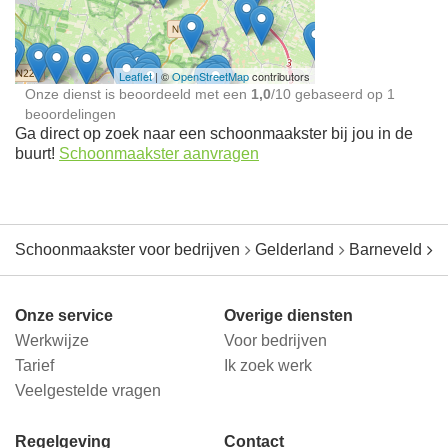
jou in de buurt
Leaflet
| ©
OpenStreetMap
contributors
Onze dienst is beoordeeld met een
1,0
/
10
gebaseerd op
1
beoordelingen
Ga direct op zoek naar een schoonmaakster bij jou in de
buurt!
Schoonmaakster aanvragen
Schoonmaakster voor bedrijven
Gelderland
Barneveld
D
Onze service
Overige diensten
Werkwijze
Voor bedrijven
Tarief
Ik zoek werk
Veelgestelde vragen
Regelgeving
Contact