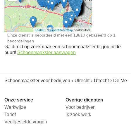
Schoonmaakster bij
jou in de buurt
Leaflet
| ©
OpenStreetMap
contributors
Onze dienst is beoordeeld met een
1,0
/
10
gebaseerd op
1
beoordelingen
Ga direct op zoek naar een schoonmaakster bij jou in de
buurt!
Schoonmaakster aanvragen
Schoonmaakster voor bedrijven
Utrecht
Utrecht
De Mee
Onze service
Overige diensten
Werkwijze
Voor bedrijven
Tarief
Ik zoek werk
Veelgestelde vragen