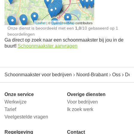
jou in de buurt
Leaflet
| ©
OpenStreetMap
contributors
Onze dienst is beoordeeld met een
1,0
/
10
gebaseerd op
1
beoordelingen
Ga direct op zoek naar een schoonmaakster bij jou in de
buurt!
Schoonmaakster aanvragen
Schoonmaakster voor bedrijven
Noord-Brabant
Oss
De
Onze service
Overige diensten
Werkwijze
Voor bedrijven
Tarief
Ik zoek werk
Veelgestelde vragen
Regelgeving
Contact