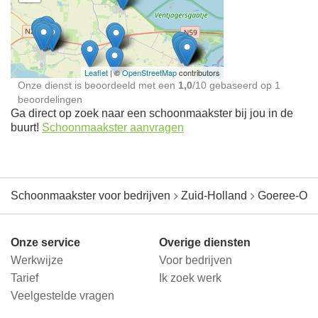
Schoonmaakster bij
jou in de buurt
Leaflet
| ©
OpenStreetMap
contributors
Onze dienst is beoordeeld met een
1,0
/
10
gebaseerd op
1
beoordelingen
Ga direct op zoek naar een schoonmaakster bij jou in de
buurt!
Schoonmaakster aanvragen
Schoonmaakster voor bedrijven
Zuid-Holland
Goeree-Ove
Onze service
Overige diensten
Werkwijze
Voor bedrijven
Tarief
Ik zoek werk
Veelgestelde vragen