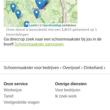
Schoonmaakster bij
jou in de buurt
Leaflet
| ©
OpenStreetMap
contributors
Onze dienst is beoordeeld met een
1,0
/
10
gebaseerd op
1
beoordelingen
Ga direct op zoek naar een schoonmaakster bij jou in de
buurt!
Schoonmaakster aanvragen
Schoonmaakster voor bedrijven
Overijssel
Dinkelland
D
Onze service
Overige diensten
Werkwijze
Voor bedrijven
Tarief
Ik zoek werk
Veelgestelde vragen