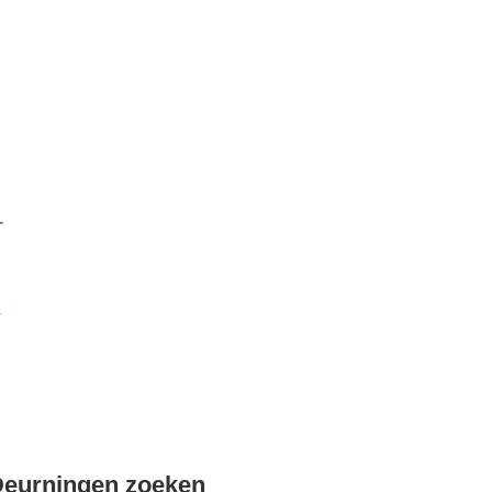
r
k
Deurningen zoeken