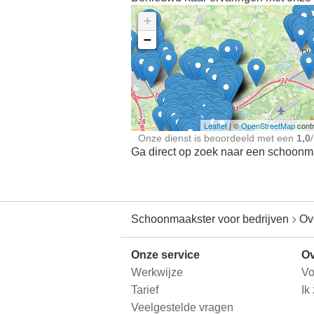
+
−
Ontdek meer ervaringe
Schoonmaakster bij
jou in de buurt
Leaflet
| ©
OpenStreetMap
contr
Onze dienst is beoordeeld met een
1,0
/
Ga direct op zoek naar een schoonmaa
Schoonmaakster voor bedrijven
Ov
Onze service
Ov
Werkwijze
Vo
Tarief
Ik
Veelgestelde vragen