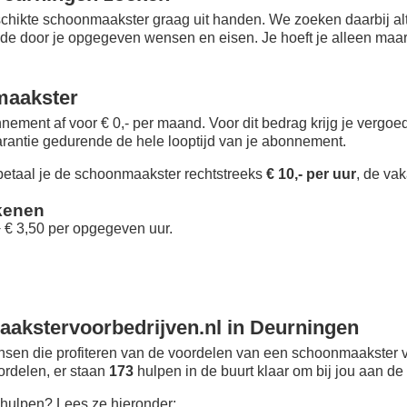
chikte schoonmaakster graag uit handen. We zoeken daarbij alt
 de door je opgegeven wensen en eisen. Je hoeft je alleen maar i
maakster
nement af voor € 0,- per maand
. Voor dit bedrag krijg je vergo
rantie gedurende de hele looptijd van je abonnement.
taal je de schoonmaakster rechtstreeks
€ 10,- per uur
, de vak
kenen
+ € 3,50 per opgegeven uur.
akstervoorbedrijven.nl in Deurningen
sen die profiteren van de voordelen van een schoonmaakster v
oordelen, er staan
173
hulpen in de buurt klaar om bij jou aan de 
hulpen? Lees ze hieronder: