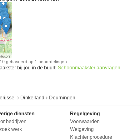
n
ibutors
10
gebaseerd op
1
beoordelingen
kster bij jou in de buurt!
Schoonmaakster aanvragen
erijssel
Dinkelland
Deurningen
erige diensten
Regelgeving
or bedrijven
Voorwaarden
 zoek werk
Wetgeving
Klachtenprocedure