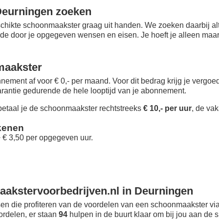
Deurningen zoeken
chikte schoonmaakster graag uit handen. We zoeken daarbij alt
 de door je opgegeven wensen en eisen. Je hoeft je alleen maar i
maakster
nement af voor € 0,- per maand
. Voor dit bedrag krijg je vergo
rantie gedurende de hele looptijd van je abonnement.
taal je de schoonmaakster rechtstreeks
€ 10,- per uur
, de vak
kenen
+ € 3,50 per opgegeven uur.
akstervoorbedrijven.nl in Deurningen
n die profiteren van de voordelen van een schoonmaakster via
oordelen, er staan
94
hulpen in de buurt klaar om bij jou aan de s