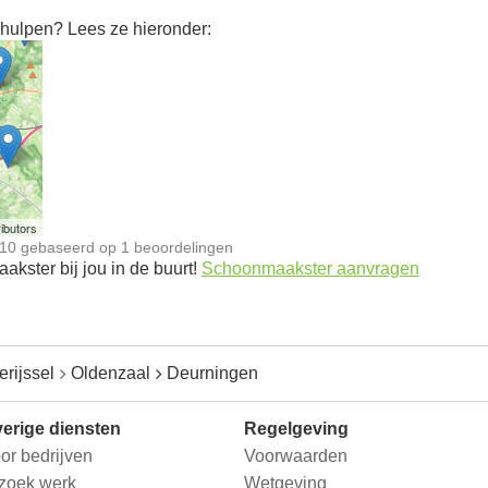
hulpen? Lees ze hieronder:
n
ibutors
10
gebaseerd op
1
beoordelingen
kster bij jou in de buurt!
Schoonmaakster aanvragen
erijssel
Oldenzaal
Deurningen
erige diensten
Regelgeving
or bedrijven
Voorwaarden
 zoek werk
Wetgeving