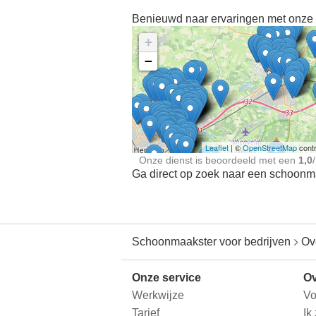
Benieuwd naar ervaringen met onze 
+
−
Ontdek meer ervaringe
Schoonmaakster bij
jou in de buurt
Leaflet
| ©
OpenStreetMap
contr
Onze dienst is beoordeeld met een
1,0
/
Ga direct op zoek naar een schoonmaa
Schoonmaakster voor bedrijven
Ov
Onze service
Ov
Werkwijze
Vo
Tarief
Ik