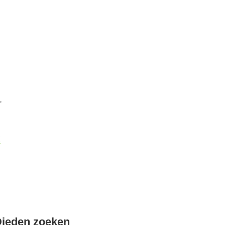
r
k
Dieden zoeken