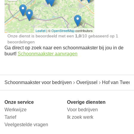
Schoonmaakster bij
jou in de buurt
Leaflet
| ©
OpenStreetMap
contributors
Onze dienst is beoordeeld met een
1,0
/
10
gebaseerd op
1
beoordelingen
Ga direct op zoek naar een schoonmaakster bij jou in de
buurt!
Schoonmaakster aanvragen
Schoonmaakster voor bedrijven
Overijssel
Hof van Twent
Onze service
Overige diensten
Werkwijze
Voor bedrijven
Tarief
Ik zoek werk
Veelgestelde vragen